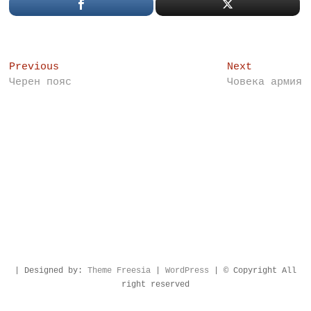
Post
Previous
Next
Previous
Next
post:
post:
Черен пояс
Човека армия
navigation
| Designed by:
Theme Freesia
|
WordPress
| © Copyright All
right reserved