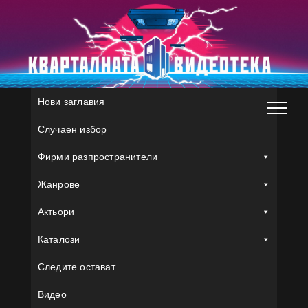
Skip
to
content
Нови заглавия
Случаен избор
Фирми разпространители
Жанрове
Актьори
Каталози
Следите остават
Видео