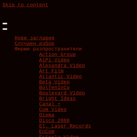
Skip to content
Нови заглавия
Случаен избор
Фирми разпространители
Action Group
AiPi Video
Alexandra Video
Art Film
Atlantic Video
Beta Video
BolTenInCo
Boulevard Video
Bright Ideas
Canal +
Com Video
Diema
Disco 2000
El. Laser Records
EnCom