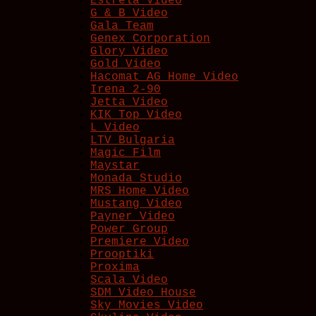
Estrela Video
G & B Video
Gala Team
Genex Corporation
Glory Video
Gold Video
Hacomat AG Home Video
Irena 2-90
Jetta Video
KIK Top Video
L Video
LTV Bulgaria
Magic Film
Maystar
Monada Studio
MRS Home Video
Mustang Video
Payner Video
Power Group
Premiere Video
Prooptiki
Proxima
Scala Video
SDM Video House
Sky Movies Video