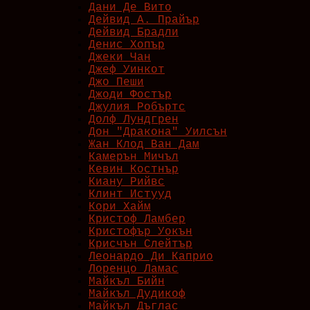
Дани Де Вито
Дейвид А. Прайър
Дейвид Брадли
Денис Хопър
Джеки Чан
Джеф Уинкот
Джо Пеши
Джоди Фостър
Джулия Робъртс
Долф Лундгрен
Дон "Дракона" Уилсън
Жан Клод Ван Дам
Камерън Мичъл
Кевин Костнър
Киану Рийвс
Клинт Истууд
Кори Хайм
Кристоф Ламбер
Кристофър Уокън
Крисчън Слейтър
Леонардо Ди Каприо
Лоренцо Ламас
Майкъл Бийн
Майкъл Дудикоф
Майкъл Дъглас