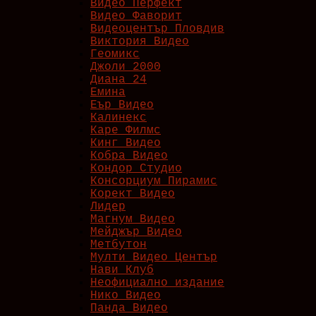
Видео Перфект
Видео Фаворит
Видеоцентър Пловдив
Виктория Видео
Геомикс
Джоли 2000
Диана 24
Емина
Еър Видео
Калинекс
Каре Филмс
Кинг Видео
Кобра Видео
Кондор Студио
Консорциум Пирамис
Корект Видео
Лидер
Магнум Видео
Мейджър Видео
Метбутон
Мулти Видео Център
Нави Клуб
Неофициално издание
Нико Видео
Панда Видео