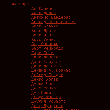
Актьори
Ал Пачино
Ален Делон
Антонио Бандерас
Арнолд Шварценегер
Били Блaнкс
Били Драго
Боло Йънг
Брус Уилис
Бъд Спенсър
Бърт Рейнолдс
Гари Бюси
Гари Даниелс
Дани Глоувър
Дани Де Вито
Дейвид А. Прайър
Дейвид Брадли
Денис Хопър
Джеки Чан
Джеф Уинкот
Джо Пеши
Джоди Фостър
Джулия Робъртс
Долф Лундгрен