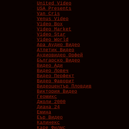
United Video
USA Presents
Van Cris
Venus Video
Video Box
Video Market
Video Star
Video World
Ара Аудио Видео
Атлетик Видео
Аудиовидео Орфей
Българско Видео
Видео Ади
Видео Ловеч
Видео Перфект
Видео Фаворит
Видеоцентър Пловдив
Виктория Видео
Геомикс
Джоли 2000
Диана 24
Емина
Еър Видео
Калинекс
Каре Филмс