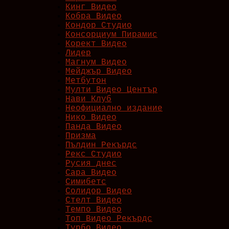
Кинг Видео
Кобра Видео
Кондор Студио
Консорциум Пирамис
Корект Видео
Лидер
Магнум Видео
Мейджър Видео
Метбутон
Мулти Видео Център
Нави Клуб
Неофициално издание
Нико Видео
Панда Видео
Призма
Пълдин Рекърдс
Рекс Студио
Русия днес
Сара Видео
Симибетс
Солидор Видео
Стелт Видео
Темпо Видео
Топ Видео Рекърдс
Турбо Видео