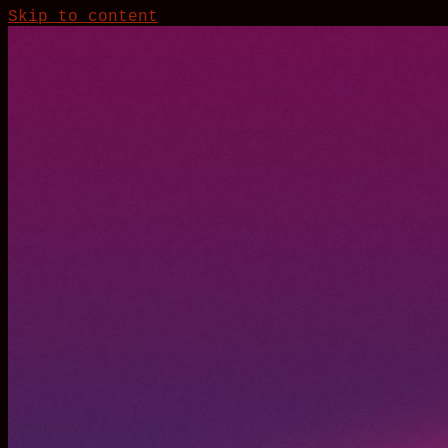
Skip to content