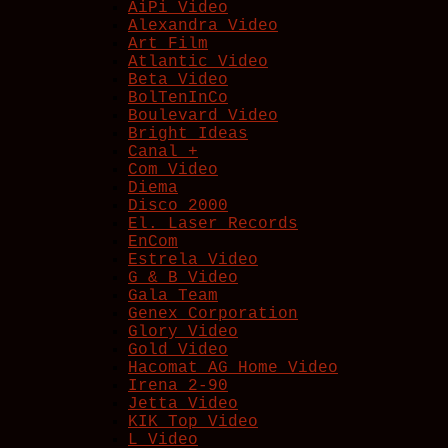
AiPi Video
Alexandra Video
Art Film
Atlantic Video
Beta Video
BolTenInCo
Boulevard Video
Bright Ideas
Canal +
Com Video
Diema
Disco 2000
El. Laser Records
EnCom
Estrela Video
G & B Video
Gala Team
Genex Corporation
Glory Video
Gold Video
Hacomat AG Home Video
Irena 2-90
Jetta Video
KIK Top Video
L Video