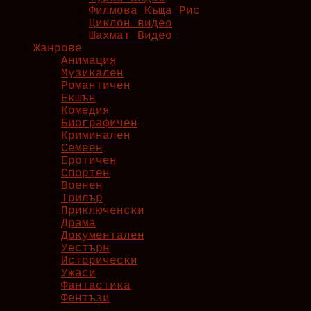
Филмова Къща Рис
Циклон видео
Шахмат Видео
Жанрове
Анимация
Музикален
Романтичен
Екшън
Комедия
Биографичен
Криминален
Семеен
Еротичен
Спортен
Военен
Трилър
Приключенски
Драма
Документален
Уестърн
Исторически
Ужаси
Фантастика
Фентъзи