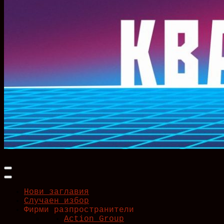
Нови заглавия
Случаен избор
Фирми разпространители
Action Group