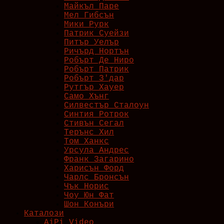
Майкъл Паре
Мел Гибсън
Мики Рурк
Патрик Суейзи
Питър Уелър
Ричърд Нортън
Робърт Де Ниро
Робърт Патрик
Робърт З'дар
Рутгър Хауер
Само Хънг
Силвестър Сталоун
Синтия Ротрок
Стивън Сегал
Терънс Хил
Том Ханкс
Урсула Андрес
Франк Загарино
Харисън Форд
Чарлс Бронсън
Чък Норис
Чоу Юн Фат
Шон Конъри
Каталози
AiPi Video