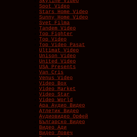
Skyline Video
Spot Video
Stars Home Video
Sunny Home Video
Svet Filma
Tandem Video
Top Fighter
Top Video
Top Video Pasat
Ultimat Video
Unison Video
United Video
USA Presents
Van Cris
Venus Video
Video Box
Video Market
Video Star
Video World
Ара Аудио Видео
Атлетик Видео
Аудиовидео Орфей
Българско Видео
Видео Ади
Видео Ловеч