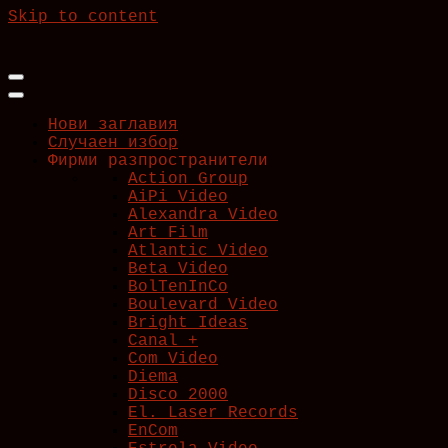
Skip to content
Нови заглавия
Случаен избор
Фирми разпространители
Action Group
AiPi Video
Alexandra Video
Art Film
Atlantic Video
Beta Video
BolTenInCo
Boulevard Video
Bright Ideas
Canal +
Com Video
Diema
Disco 2000
El. Laser Records
EnCom