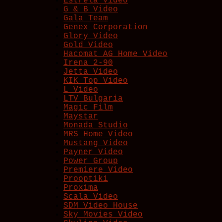
Estrela Video
G & B Video
Gala Team
Genex Corporation
Glory Video
Gold Video
Hacomat AG Home Video
Irena 2-90
Jetta Video
KIK Top Video
L Video
LTV Bulgaria
Magic Film
Maystar
Monada Studio
MRS Home Video
Mustang Video
Payner Video
Power Group
Premiere Video
Prooptiki
Proxima
Scala Video
SDM Video House
Sky Movies Video