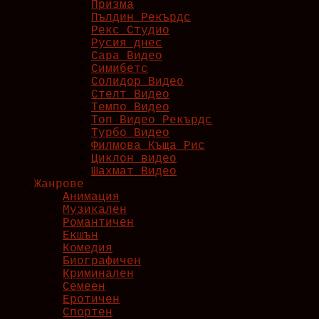
Призма
Пълдин Рекърдс
Рекс Студио
Русия днес
Сара Видео
Симибетс
Солидор Видео
Стелт Видео
Темпо Видео
Топ Видео Рекърдс
Турбо Видео
Филмова Къща Рис
Циклон видео
Шахмат Видео
Жанрове
Анимация
Музикален
Романтичен
Екшън
Комедия
Биографичен
Криминален
Семеен
Еротичен
Спортен