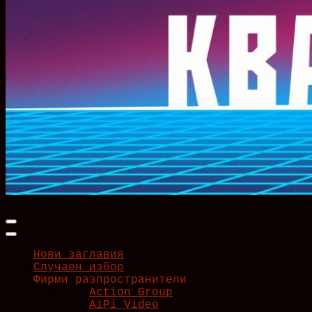
Нови заглавия
Случаен избор
Фирми разпространители
Action Group
AiPi Video