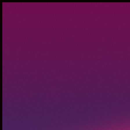
Skip
to
content