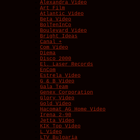
Alexandra Video
Art Film
Atlantic Video
Beta Video
BolTenInCo
Boulevard Video
Bright Ideas
Canal +
Com Video
Diema
Disco 2000
El. Laser Records
EnCom
Estrela Video
G & B Video
Gala Team
Genex Corporation
Glory Video
Gold Video
Hacomat AG Home Video
Irena 2-90
Jetta Video
KIK Top Video
L Video
LTV Bulgaria