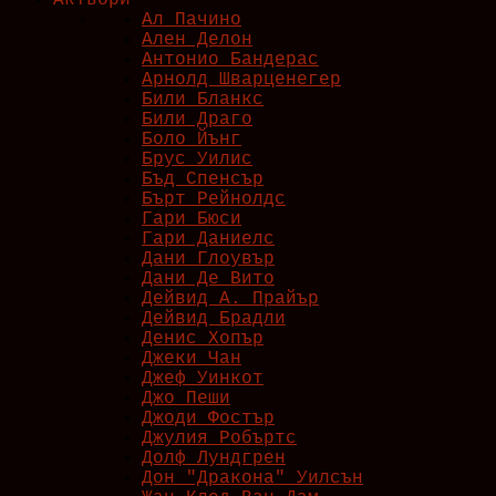
Ал Пачино
Ален Делон
Антонио Бандерас
Арнолд Шварценегер
Били Блaнкс
Били Драго
Боло Йънг
Брус Уилис
Бъд Спенсър
Бърт Рейнолдс
Гари Бюси
Гари Даниелс
Дани Глоувър
Дани Де Вито
Дейвид А. Прайър
Дейвид Брадли
Денис Хопър
Джеки Чан
Джеф Уинкот
Джо Пеши
Джоди Фостър
Джулия Робъртс
Долф Лундгрен
Дон "Дракона" Уилсън