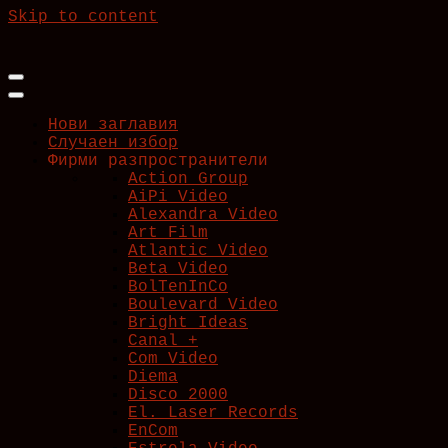
Skip to content
Нови заглавия
Случаен избор
Фирми разпространители
Action Group
AiPi Video
Alexandra Video
Art Film
Atlantic Video
Beta Video
BolTenInCo
Boulevard Video
Bright Ideas
Canal +
Com Video
Diema
Disco 2000
El. Laser Records
EnCom