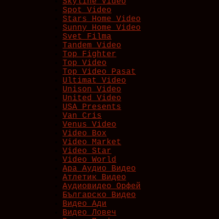
Skyline Video
Spot Video
Stars Home Video
Sunny Home Video
Svet Filma
Tandem Video
Top Fighter
Top Video
Top Video Pasat
Ultimat Video
Unison Video
United Video
USA Presents
Van Cris
Venus Video
Video Box
Video Market
Video Star
Video World
Ара Аудио Видео
Атлетик Видео
Аудиовидео Орфей
Българско Видео
Видео Ади
Видео Ловеч