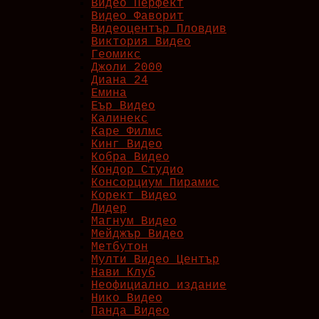
Видео Перфект
Видео Фаворит
Видеоцентър Пловдив
Виктория Видео
Геомикс
Джоли 2000
Диана 24
Емина
Еър Видео
Калинекс
Каре Филмс
Кинг Видео
Кобра Видео
Кондор Студио
Консорциум Пирамис
Корект Видео
Лидер
Магнум Видео
Мейджър Видео
Метбутон
Мулти Видео Център
Нави Клуб
Неофициално издание
Нико Видео
Панда Видео