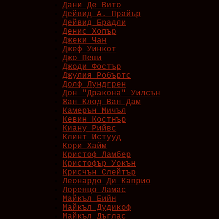
Дани Де Вито
Дейвид А. Прайър
Дейвид Брадли
Денис Хопър
Джеки Чан
Джеф Уинкот
Джо Пеши
Джоди Фостър
Джулия Робъртс
Долф Лундгрен
Дон "Дракона" Уилсън
Жан Клод Ван Дам
Камерън Мичъл
Кевин Костнър
Киану Рийвс
Клинт Истууд
Кори Хайм
Кристоф Ламбер
Кристофър Уокън
Крисчън Слейтър
Леонардо Ди Каприо
Лоренцо Ламас
Майкъл Бийн
Майкъл Дудикоф
Майкъл Дъглас