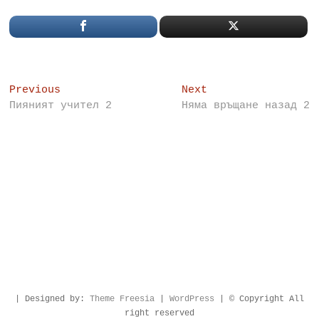
Post
Previous
Next
Previous
Next
post:
post:
Пияният учител 2
Няма връщане назад 2
navigation
| Designed by:
Theme Freesia
|
WordPress
| © Copyright All
right reserved