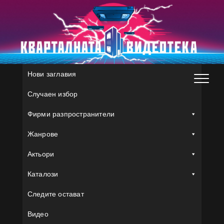
Skip
to
content
Нови заглавия
Случаен избор
Фирми разпространители
Жанрове
Актьори
Каталози
Следите остават
Видео