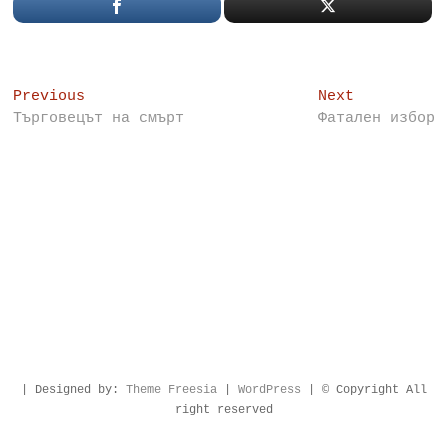
Post
Previous
Next
Previous
Next
post:
post:
Търговецът на смърт
Фатален избор
navigation
| Designed by:
Theme Freesia
|
WordPress
| © Copyright All
right reserved