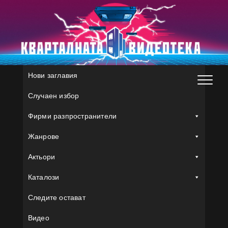
Skip
to
content
Нови заглавия
Случаен избор
Фирми разпространители
Жанрове
Актьори
Каталози
Следите остават
Видео