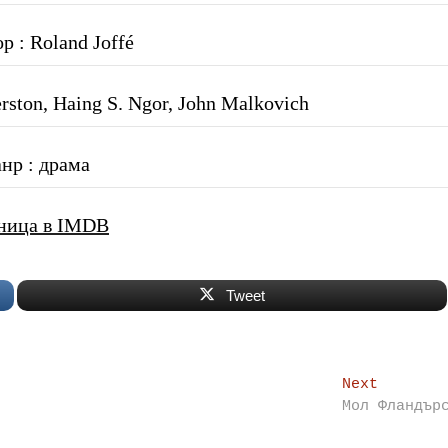
р : Roland Joffé
rston, Haing S. Ngor, John Malkovich
нр : драма
ница в IMDB
Tweet
Next
Next
post:
Мол Фландър