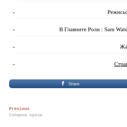
Режисьо
В Главните Роли
: Sam Wate
Жа
Стра
Share
Post
Previous
Previous
post:
Соларна криза
navigation