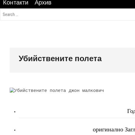
Контакти
Архив
Убийствените полета
Го
оригинално Загла