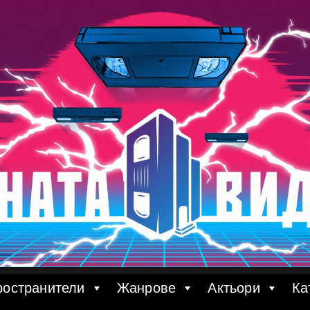
ространители
Жанрове
Актьори
Ка