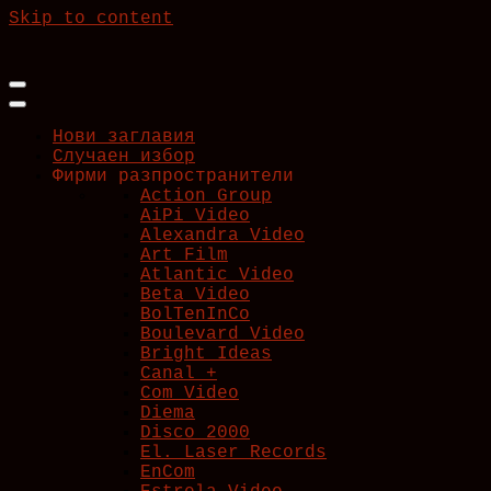
Skip to content
Нови заглавия
Случаен избор
Фирми разпространители
Action Group
AiPi Video
Alexandra Video
Art Film
Atlantic Video
Beta Video
BolTenInCo
Boulevard Video
Bright Ideas
Canal +
Com Video
Diema
Disco 2000
El. Laser Records
EnCom