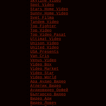
Skyline Video
Spot Video
Stars Home Video
Sunny Home Video
Svet Filma
Tandem Video
Top Fighter
Top Video
Top Video Pasat
Ultimat Video
Unison Video
United Video
USA Presents
Van Cris
Venus Video
Video Box
Video Market
Video Star
Video World
Ара Аудио Видео
Атлетик Видео
Аудиовидео Орфей
Българско Видео
Видео Ади
Видео Ловеч