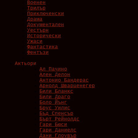
Военен
Трилър
Приключенски
Драма
Документален
Уестърн
Исторически
Ужаси
Фантастика
Фентъзи
Актьори
Ал Пачино
Ален Делон
Антонио Бандерас
Арнолд Шварценегер
Били Блaнкс
Били Драго
Боло Йънг
Брус Уилис
Бъд Спенсър
Бърт Рейнолдс
Гари Бюси
Гари Даниелс
Дани Глоувър