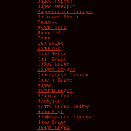
Видео Перфект
Видео Фаворит
Видеоцентър Пловдив
Виктория Видео
Геомикс
Джоли 2000
Диана 24
Емина
Еър Видео
Калинекс
Каре Филмс
Кинг Видео
Кобра Видео
Кондор Студио
Консорциум Пирамис
Корект Видео
Лидер
Магнум Видео
Мейджър Видео
Метбутон
Мулти Видео Център
Нави Клуб
Неофициално издание
Нико Видео
Панда Видео