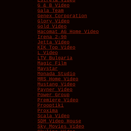
Estrela Video
G & B Video
Gala Team
Genex Corporation
Glory Video
Gold Video
Hacomat AG Home Video
Irena 2-90
Jetta Video
KIK Top Video
L Video
LTV Bulgaria
Magic Film
Maystar
Monada Studio
MRS Home Video
Mustang Video
Payner Video
Power Group
Premiere Video
Prooptiki
Proxima
Scala Video
SDM Video House
Sky Movies Video