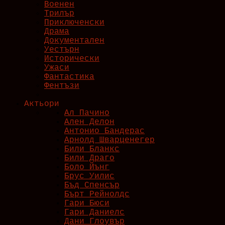
Военен
Трилър
Приключенски
Драма
Документален
Уестърн
Исторически
Ужаси
Фантастика
Фентъзи
Актьори
Ал Пачино
Ален Делон
Антонио Бандерас
Арнолд Шварценегер
Били Блaнкс
Били Драго
Боло Йънг
Брус Уилис
Бъд Спенсър
Бърт Рейнолдс
Гари Бюси
Гари Даниелс
Дани Глоувър