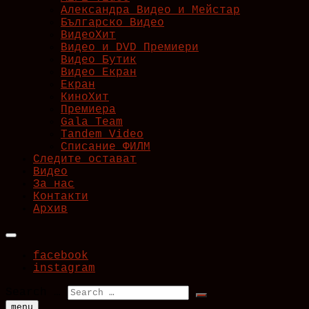
Александра Видео и Мейстар
Българско Видео
ВидеоХит
Видео и DVD Премиери
Видео Бутик
Видео Екран
Екран
КиноХит
Премиера
Gala Team
Tandem Video
Списание ФИЛМ
Следите остават
Видео
За нас
Контакти
Архив
facebook
instagram
Search …
menu