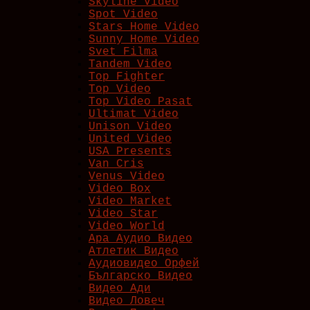
Skyline Video
Spot Video
Stars Home Video
Sunny Home Video
Svet Filma
Tandem Video
Top Fighter
Top Video
Top Video Pasat
Ultimat Video
Unison Video
United Video
USA Presents
Van Cris
Venus Video
Video Box
Video Market
Video Star
Video World
Ара Аудио Видео
Атлетик Видео
Аудиовидео Орфей
Българско Видео
Видео Ади
Видео Ловеч