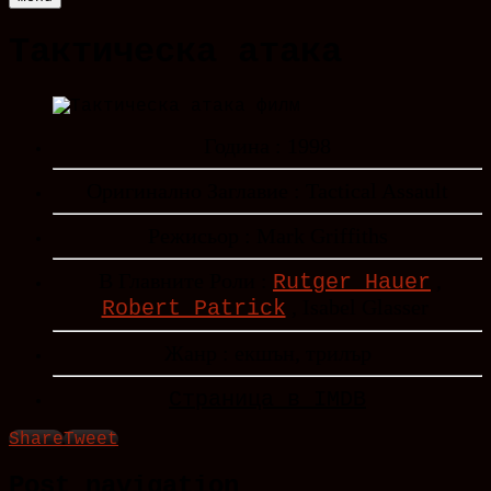
Тактическа атака
Година : 1998
Оригинално Заглавие : Tactical Assault
Режисьор : Mark Griffiths
В Главните Роли :
,
Rutger Hauer
, Isabel Glasser
Robert Patrick
Жанр : екшън, трилър
Страница в IMDB
Share
Tweet
Post navigation