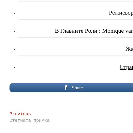
Режисьор
В Главните Роли : Monique van
Жа
Стра
Share
Post
Previous
Previous
post:
Стегната примка
navigation