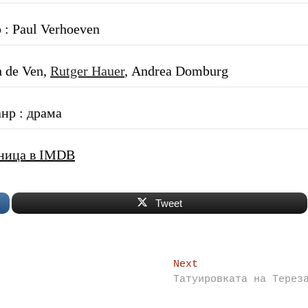
 : Paul Verhoeven
 de Ven,
Rutger Hauer
, Andrea Domburg
нр : драма
ница в IMDB
Tweet
Next
Next
post:
Татуировката на Терез