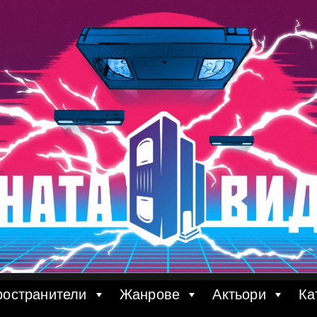
ространители
Жанрове
Актьори
Ка