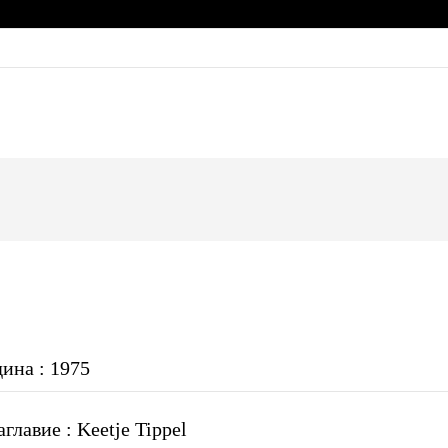
дина : 1975
главие : Keetje Tippel