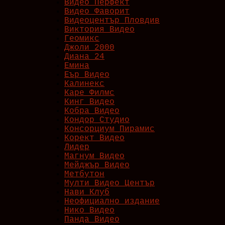
Видео Перфект
Видео Фаворит
Видеоцентър Пловдив
Виктория Видео
Геомикс
Джоли 2000
Диана 24
Емина
Еър Видео
Калинекс
Каре Филмс
Кинг Видео
Кобра Видео
Кондор Студио
Консорциум Пирамис
Корект Видео
Лидер
Магнум Видео
Мейджър Видео
Метбутон
Мулти Видео Център
Нави Клуб
Неофициално издание
Нико Видео
Панда Видео