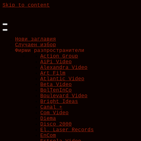
Skip to content
Нови заглавия
Случаен избор
Фирми разпространители
Action Group
AiPi Video
Alexandra Video
Art Film
Atlantic Video
Beta Video
BolTenInCo
Boulevard Video
Bright Ideas
Canal +
Com Video
Diema
Disco 2000
El. Laser Records
EnCom