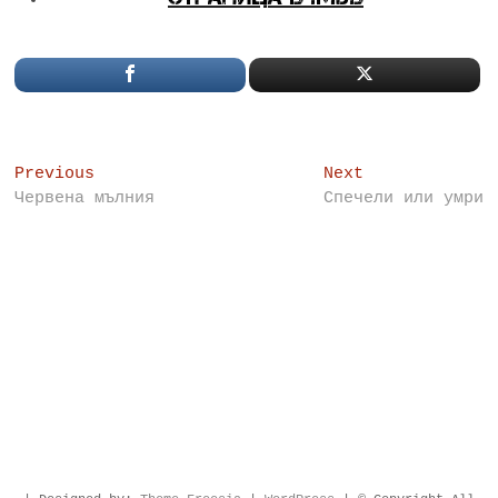
Post
Previous
Next
Previous
Next
post:
post:
Червена мълния
Спечели или умри
navigation