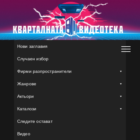
Skip
to
content
Нови заглавия
Случаен избор
Фирми разпространители
Жанрове
Актьори
Каталози
Следите остават
Видео