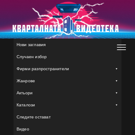
Skip
to
content
Нови заглавия
Случаен избор
Фирми разпространители
Жанрове
Актьори
Каталози
Следите остават
Видео