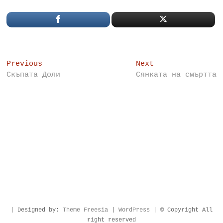
Post
Previous
Next
Previous
Next
post:
post:
Скъпата Доли
Сянката на смъртта
navigation
| Designed by:
Theme Freesia
|
WordPress
| © Copyright All
right reserved