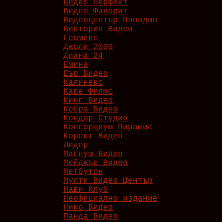
Видео Перфект
Видео Фаворит
Видеоцентър Пловдив
Виктория Видео
Геомикс
Джоли 2000
Диана 24
Емина
Еър Видео
Калинекс
Каре Филмс
Кинг Видео
Кобра Видео
Кондор Студио
Консорциум Пирамис
Корект Видео
Лидер
Магнум Видео
Мейджър Видео
Метбутон
Мулти Видео Център
Нави Клуб
Неофициално издание
Нико Видео
Панда Видео