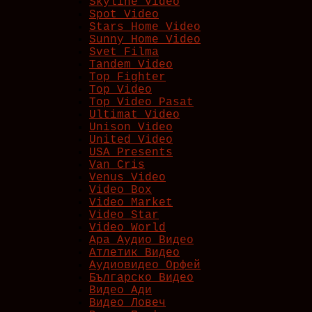
Skyline Video
Spot Video
Stars Home Video
Sunny Home Video
Svet Filma
Tandem Video
Top Fighter
Top Video
Top Video Pasat
Ultimat Video
Unison Video
United Video
USA Presents
Van Cris
Venus Video
Video Box
Video Market
Video Star
Video World
Ара Аудио Видео
Атлетик Видео
Аудиовидео Орфей
Българско Видео
Видео Ади
Видео Ловеч