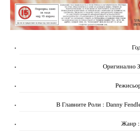
Го
Оригинално За
Режисьор
В Главните Роли
: Danny Fendl
Жанр :