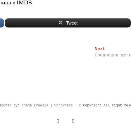
ница в IMDB
Tweet
Next
Next
post:
Среднощна жег
signed by:
Theme Freesia
|
WordPress
| © Copyright All right res
facebook
instagram