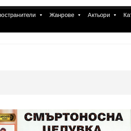
ространители
Жанрове
Актьори
Ка