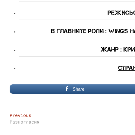
Режисьо
В Главните Роли : Wings Ha
Жанр : кр
Стра
Share
Post
Previous
Previous
post:
Разногласия
navigation