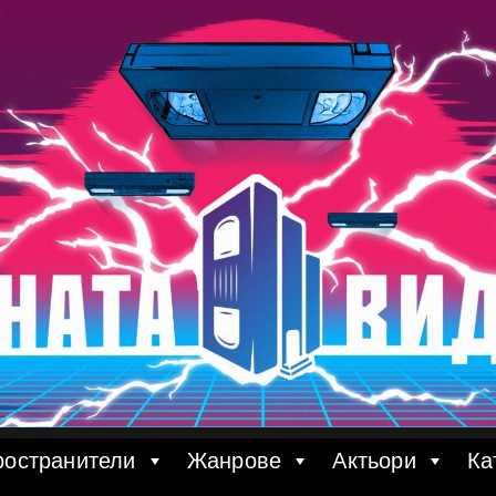
ространители
Жанрове
Актьори
Ка