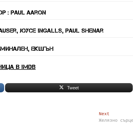
р : Paul Aaron
user, Joyce Ingalls, Paul Shenar
иминален, екшън
ница в IMDB
Tweet
Next
Next
post:
Желязно сърц