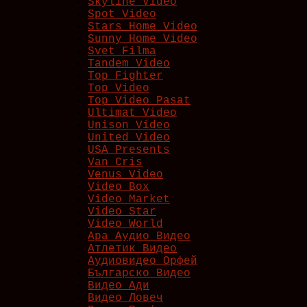
Skyline Video
Spot Video
Stars Home Video
Sunny Home Video
Svet Filma
Tandem Video
Top Fighter
Top Video
Top Video Pasat
Ultimat Video
Unison Video
United Video
USA Presents
Van Cris
Venus Video
Video Box
Video Market
Video Star
Video World
Ара Аудио Видео
Атлетик Видео
Аудиовидео Орфей
Българско Видео
Видео Ади
Видео Ловеч