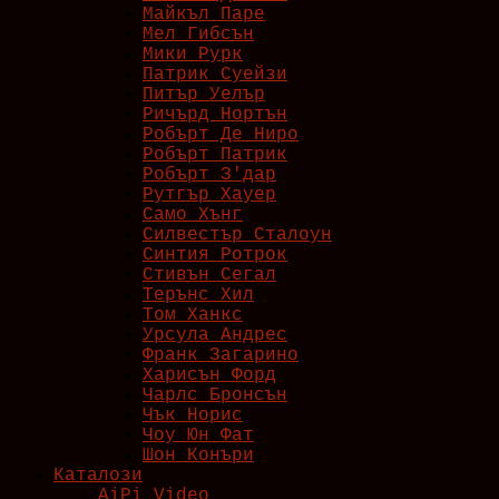
Майкъл Паре
Мел Гибсън
Мики Рурк
Патрик Суейзи
Питър Уелър
Ричърд Нортън
Робърт Де Ниро
Робърт Патрик
Робърт З'дар
Рутгър Хауер
Само Хънг
Силвестър Сталоун
Синтия Ротрок
Стивън Сегал
Терънс Хил
Том Ханкс
Урсула Андрес
Франк Загарино
Харисън Форд
Чарлс Бронсън
Чък Норис
Чоу Юн Фат
Шон Конъри
Каталози
AiPi Video