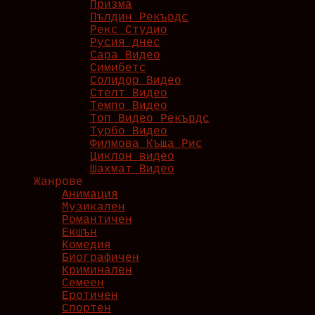
Призма
Пълдин Рекърдс
Рекс Студио
Русия днес
Сара Видео
Симибетс
Солидор Видео
Стелт Видео
Темпо Видео
Топ Видео Рекърдс
Турбо Видео
Филмова Къща Рис
Циклон видео
Шахмат Видео
Жанрове
Анимация
Музикален
Романтичен
Екшън
Комедия
Биографичен
Криминален
Семеен
Еротичен
Спортен