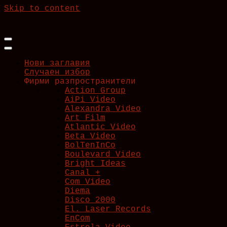
Skip to content
Нови заглавия
Случаен избор
Фирми разпространители
Action Group
AiPi Video
Alexandra Video
Art Film
Atlantic Video
Beta Video
BolTenInCo
Boulevard Video
Bright Ideas
Canal +
Com Video
Diema
Disco 2000
El. Laser Records
EnCom