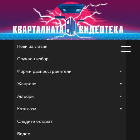
Skip
to
content
Нови заглавия
Случаен избор
Фирми разпространители
Жанрове
Актьори
Каталози
Следите остават
Видео