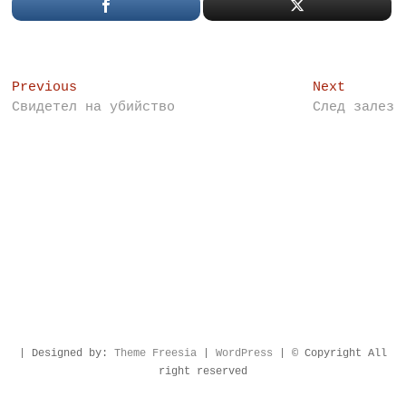
Post
Previous
Next
Previous
Next
post:
post:
Свидетел на убийство
След залез
navigation
| Designed by:
Theme Freesia
|
WordPress
| © Copyright All
right reserved