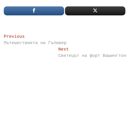
Post
Previous
Previous
post:
Пътешествията на Гъливер
navigation
Next
Next
post:
Светецът на форт Вашингтон