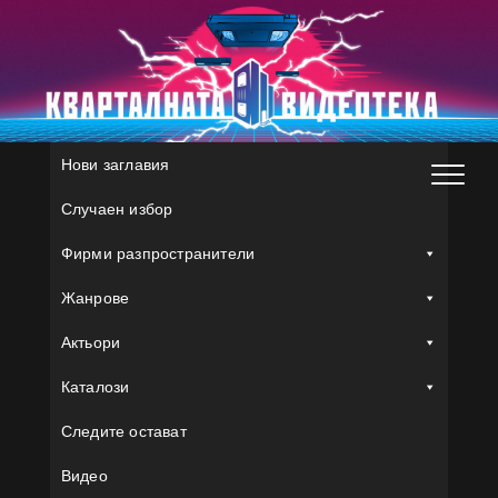
Skip
to
content
Нови заглавия
Случаен избор
Фирми разпространители
Жанрове
Актьори
Каталози
Следите остават
Видео