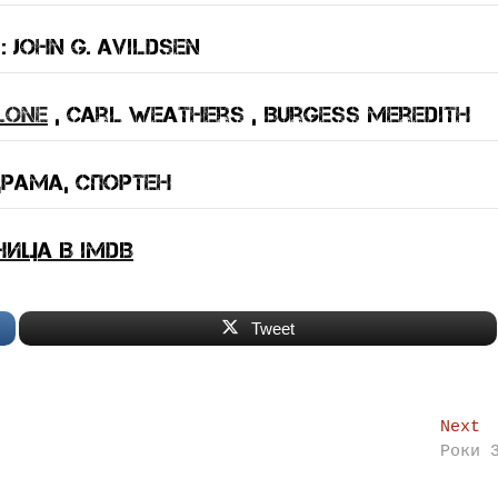
 John G. Avildsen
lone
, Carl Weathers , Burgess Meredith
драма, спортен
ница в IMDB
Tweet
N
Next
p
Роки 