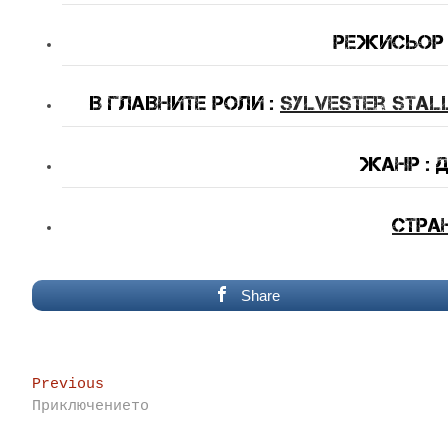
Режисьор :
В Главните Роли :
Sylvester Stal
Жанр : 
Стра
Share
Post
Previous
Previous
post:
Приключението
navigation