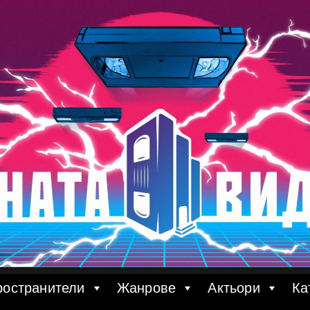
ространители
Жанрове
Актьори
Ка