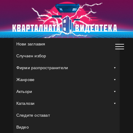
Skip
to
content
Нови заглавия
Случаен избор
Фирми разпространители
Жанрове
Актьори
Каталози
Следите остават
Видео