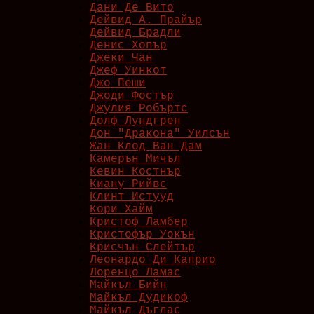
Дани Де Вито
Дейвид А. Прайър
Дейвид Брадли
Денис Хопър
Джеки Чан
Джеф Уинкот
Джо Пеши
Джоди Фостър
Джулия Робъртс
Долф Лундгрен
Дон "Дракона" Уилсън
Жан Клод Ван Дам
Камерън Мичъл
Кевин Костнър
Киану Рийвс
Клинт Истууд
Кори Хайм
Кристоф Ламбер
Кристофър Уокън
Крисчън Слейтър
Леонардо Ди Каприо
Лоренцо Ламас
Майкъл Бийн
Майкъл Дудикоф
Майкъл Дъглас