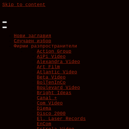
Skip to content
Нови заглавия
Случаен избор
Фирми разпространители
Action Group
AiPi Video
Alexandra Video
Art Film
Atlantic Video
Beta Video
BolTenInCo
Boulevard Video
Bright Ideas
Canal +
Com Video
Diema
Disco 2000
El. Laser Records
EnCom