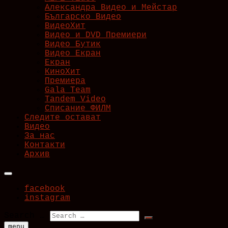
Александра Видео и Мейстар
Българско Видео
ВидеоХит
Видео и DVD Премиери
Видео Бутик
Видео Екран
Екран
КиноХит
Премиера
Gala Team
Tandem Video
Списание ФИЛМ
Следите остават
Видео
За нас
Контакти
Архив
facebook
instagram
Search …
menu