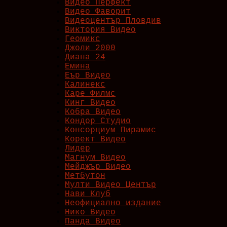
Видео Перфект
Видео Фаворит
Видеоцентър Пловдив
Виктория Видео
Геомикс
Джоли 2000
Диана 24
Емина
Еър Видео
Калинекс
Каре Филмс
Кинг Видео
Кобра Видео
Кондор Студио
Консорциум Пирамис
Корект Видео
Лидер
Магнум Видео
Мейджър Видео
Метбутон
Мулти Видео Център
Нави Клуб
Неофициално издание
Нико Видео
Панда Видео