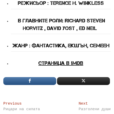
Режисьор : Terence H. Winkless
В Главните Роли
: Richard Steven
Horvitz , David Yost , Ed Neil
Жанр : фантастика, екшън, семеен
Страница в IMDB
Post
Previous
Next
Previous
Next
post:
post:
Рицари на силата
Разголени души
navigation