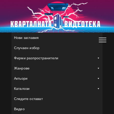
Skip
to
content
Нови заглавия
Случаен избор
Фирми разпространители
Жанрове
Актьори
Каталози
Следите остават
Видео