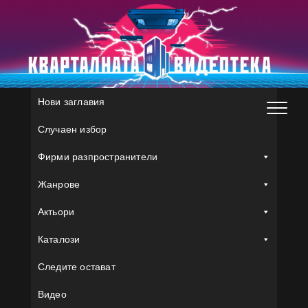
Skip
to
content
Нови заглавия
Случаен избор
Фирми разпространители
Жанрове
Актьори
Каталози
Следите остават
Видео