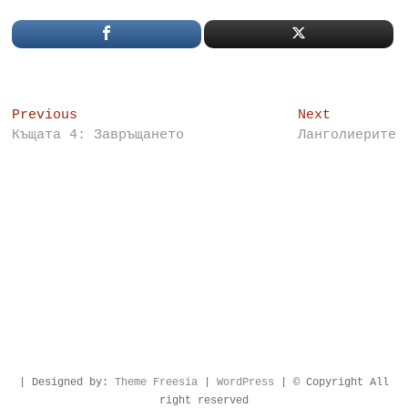
Post
Previous
Next
Previous
Next
post:
post:
Къщата 4: Завръщането
Ланголиерите
navigation
| Designed by:
Theme Freesia
|
WordPress
| © Copyright All
right reserved