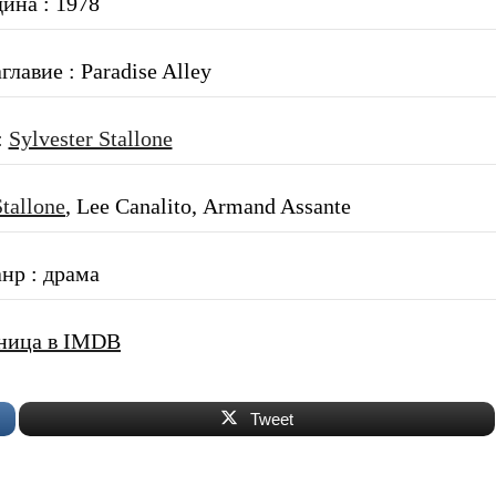
дина : 1978
лавие : Paradise Alley
:
Sylvester Stallone
Stallone
, Lee Canalito, Armand Assante
нр : драма
ница в IMDB
Tweet