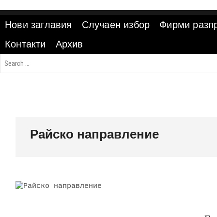
Skip
to
Нови заглавия
Случаен избор
Фирми разп
content
Контакти
Архив
Райско направление