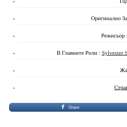
Го
Оригинално Заг
Режисьор 
В Главните Роли :
Sylvester 
Жа
Стра
Share