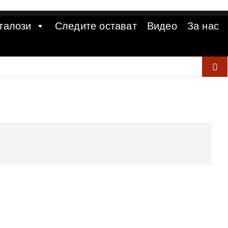
талози
Следите остават
Видео
За нас