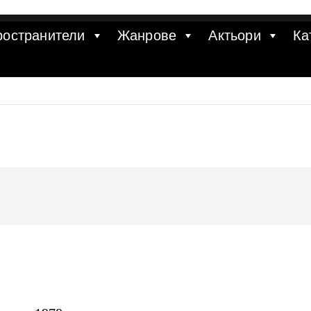
ространители
Жанрове
Актьори
Ка