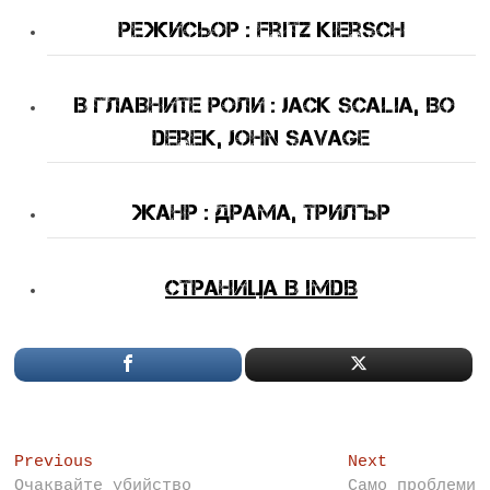
Режисьор : Fritz Kiersch
В Главните Роли : Jack Scalia, Bo
Derek, John Savage
Жанр : драма, трилър
Страница в imDB
Post
Previous
Next
Previous
Next
post:
post:
Очаквайте убийство
Само проблеми