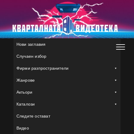
Skip
to
content
Нови заглавия
Случаен избор
Фирми разпространители
Жанрове
Актьори
Каталози
Следите остават
Видео