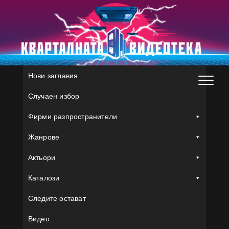
Skip
to
content
Нови заглавия
Случаен избор
Фирми разпространители
Жанрове
Актьори
Каталози
Следите остават
Видео