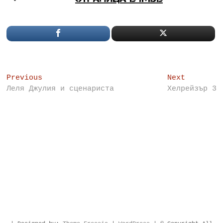
Post
Previous
Next
Previous
Next
post:
post:
Леля Джулия и сценариста
Хелрейзър 3
navigation