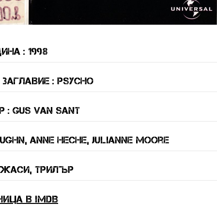
ина : 1998
Заглавие : Psycho
 : Gus Van Sant
ughn, Anne Heche, Julianne Moore
ужаси, трилър
ница в IMDB