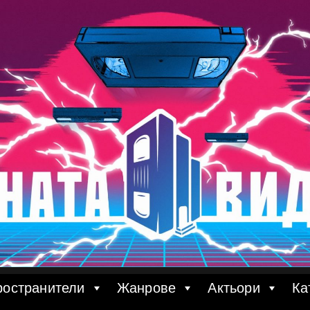
ространители
Жанрове
Актьори
Ка