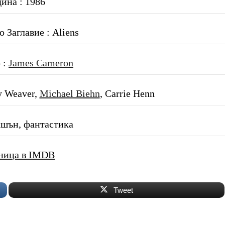
дина : 1986
 Заглавие : Aliens
 :
James Cameron
y Weaver,
Michael Biehn
, Carrie Henn
кшън, фантастика
ница в IMDB
Tweet