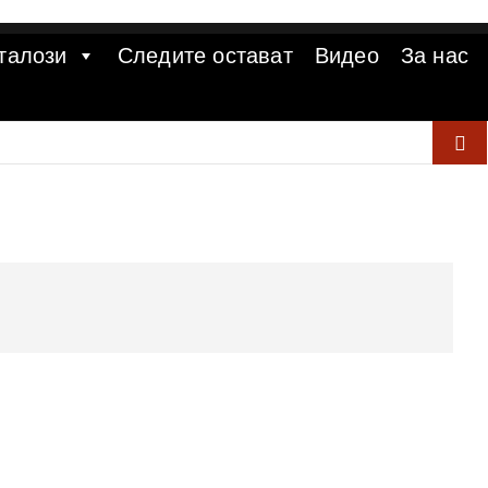
талози
Следите остават
Видео
За нас