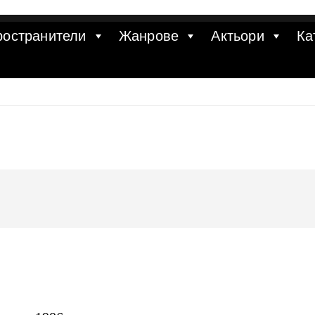
ространители
Жанрове
Актьори
Ка