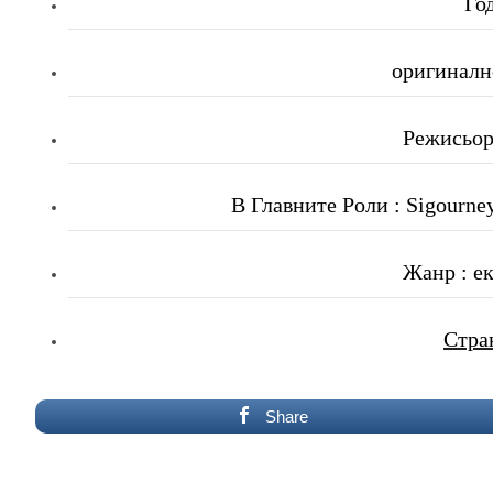
Го
оригинално
Режисьор
В Главните Роли : Sigourne
Жанр : е
Стра
Share