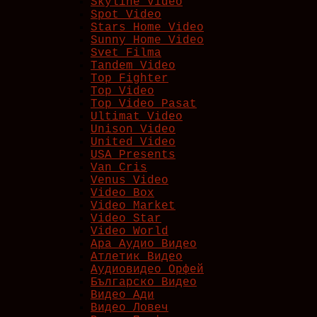
Skyline Video
Spot Video
Stars Home Video
Sunny Home Video
Svet Filma
Tandem Video
Top Fighter
Top Video
Top Video Pasat
Ultimat Video
Unison Video
United Video
USA Presents
Van Cris
Venus Video
Video Box
Video Market
Video Star
Video World
Ара Аудио Видео
Атлетик Видео
Аудиовидео Орфей
Българско Видео
Видео Ади
Видео Ловеч