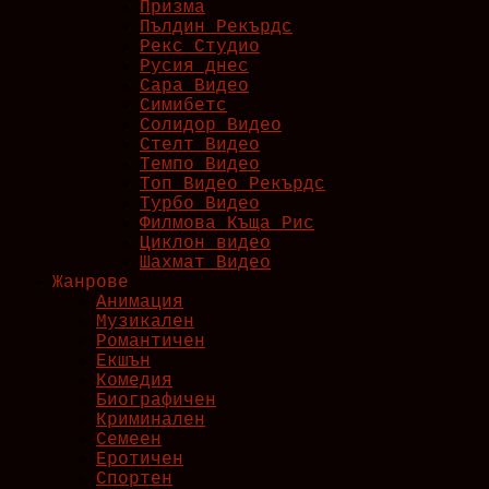
Призма
Пълдин Рекърдс
Рекс Студио
Русия днес
Сара Видео
Симибетс
Солидор Видео
Стелт Видео
Темпо Видео
Топ Видео Рекърдс
Турбо Видео
Филмова Къща Рис
Циклон видео
Шахмат Видео
Жанрове
Анимация
Музикален
Романтичен
Екшън
Комедия
Биографичен
Криминален
Семеен
Еротичен
Спортен