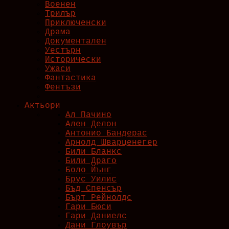
Военен
Трилър
Приключенски
Драма
Документален
Уестърн
Исторически
Ужаси
Фантастика
Фентъзи
Актьори
Ал Пачино
Ален Делон
Антонио Бандерас
Арнолд Шварценегер
Били Блaнкс
Били Драго
Боло Йънг
Брус Уилис
Бъд Спенсър
Бърт Рейнолдс
Гари Бюси
Гари Даниелс
Дани Глоувър