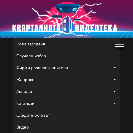
Skip
to
content
Нови заглавия
Случаен избор
Фирми разпространители
Жанрове
Актьори
Каталози
Следите остават
Видео