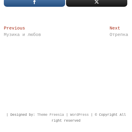
Post
Previous
Next
Previous
Next
post:
post
Музика и любов
Отрепка
navigation
| Designed by:
Theme Freesia
|
WordPress
| © Copyright All
right reserved