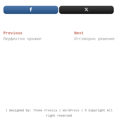
Post
Previous
Next
Previous
Next
post:
post:
Перфектно оръжие
Отговорно решение
navigation
| Designed by:
Theme Freesia
|
WordPress
| © Copyright All
right reserved