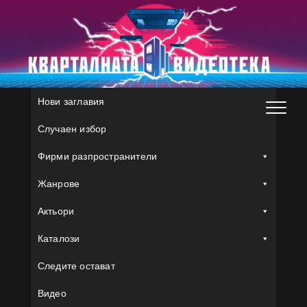
Skip
to
content
Нови заглавия
Случаен избор
Фирми разпространители
Жанрове
Актьори
Каталози
Следите остават
Видео