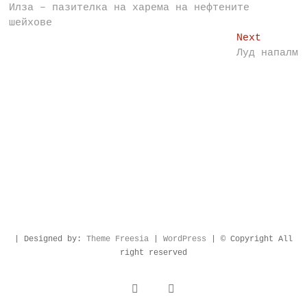
post:
Илза – пазителка на харема на нефтените
navigation
шейхове
Next
Next
post:
Луд напалм
| Designed by:
Theme Freesia
|
WordPress
| © Copyright All
right reserved
facebook
instagram