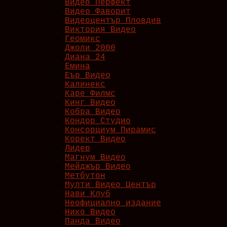
Видео Перфект
Видео Фаворит
Видеоцентър Пловдив
Виктория Видео
Геомикс
Джоли 2000
Диана 24
Емина
Еър Видео
Калинекс
Каре Филмс
Кинг Видео
Кобра Видео
Кондор Студио
Консорциум Пирамис
Корект Видео
Лидер
Магнум Видео
Мейджър Видео
Метбутон
Мулти Видео Център
Нави Клуб
Неофициално издание
Нико Видео
Панда Видео