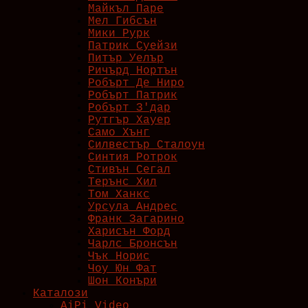
Майкъл Паре
Мел Гибсън
Мики Рурк
Патрик Суейзи
Питър Уелър
Ричърд Нортън
Робърт Де Ниро
Робърт Патрик
Робърт З'дар
Рутгър Хауер
Само Хънг
Силвестър Сталоун
Синтия Ротрок
Стивън Сегал
Терънс Хил
Том Ханкс
Урсула Андрес
Франк Загарино
Харисън Форд
Чарлс Бронсън
Чък Норис
Чоу Юн Фат
Шон Конъри
Каталози
AiPi Video