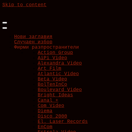
Skip to content
Нови заглавия
Случаен избор
Фирми разпространители
Action Group
AiPi Video
Alexandra Video
Art Film
Atlantic Video
Beta Video
BolTenInCo
Boulevard Video
Bright Ideas
Canal +
Com Video
Diema
Disco 2000
El. Laser Records
EnCom