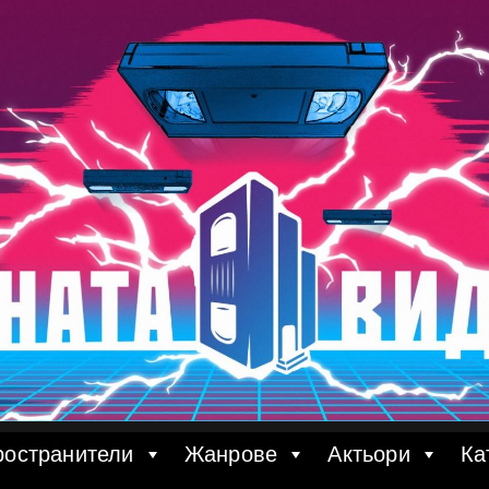
ространители
Жанрове
Актьори
Ка