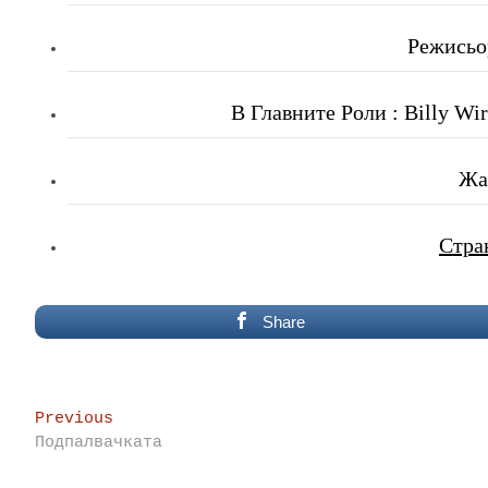
Режисьо
В Главните Роли : Billy Wirt
Жа
Стра
Share
Post
Previous
Previous
post:
Подпалвачката
navigation