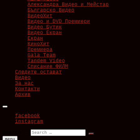
Александра Видео и Мейстар
Българско Видео
ВидеоХит
Видео и DVD Премиери
Видео Бутик
Видео Екран
Екран
КиноХит
Премиера
Gala Team
Tandem Video
Списание ФИЛМ
Следите остават
Видео
За нас
Контакти
Архив
facebook
instagram
Search …
menu