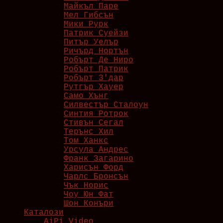
Майкъл Паре
Мел Гибсън
Мики Рурк
Патрик Суейзи
Питър Уелър
Ричърд Нортън
Робърт Де Ниро
Робърт Патрик
Робърт З'дар
Рутгър Хауер
Само Хънг
Силвестър Сталоун
Синтия Ротрок
Стивън Сегал
Терънс Хил
Том Ханкс
Урсула Андрес
Франк Загарино
Харисън Форд
Чарлс Бронсън
Чък Норис
Чоу Юн Фат
Шон Конъри
Каталози
AiPi Video