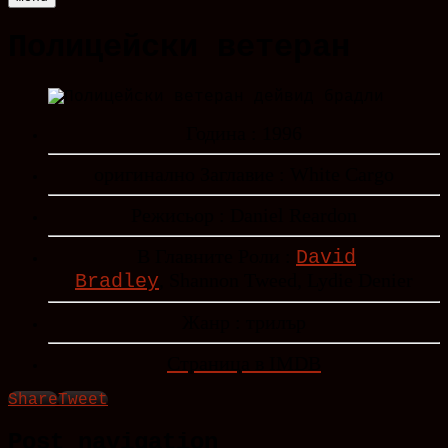
Полицейски ветеран
Година : 1996
оригинално Заглавие : White Cargo
Режисьор : Daniel Reardon
В Главните Роли :
David
, Shannon Tweed, Lydie Denier
Bradley
Жанр : трилър
Страница в IMDB
Share
Tweet
Post navigation