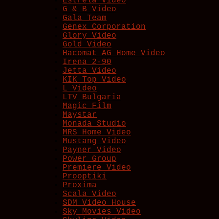
Estrela Video
G & B Video
Gala Team
Genex Corporation
Glory Video
Gold Video
Hacomat AG Home Video
Irena 2-90
Jetta Video
KIK Top Video
L Video
LTV Bulgaria
Magic Film
Maystar
Monada Studio
MRS Home Video
Mustang Video
Payner Video
Power Group
Premiere Video
Prooptiki
Proxima
Scala Video
SDM Video House
Sky Movies Video