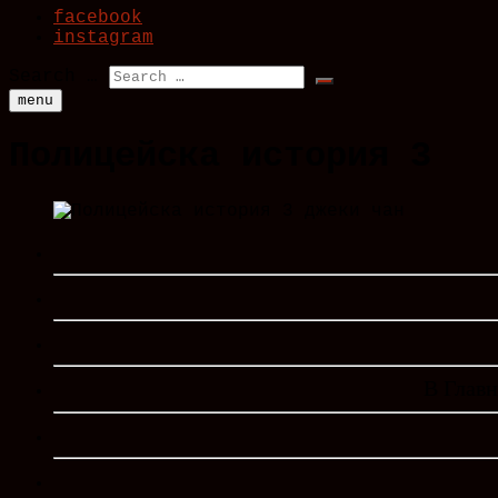
facebook
instagram
Search …
menu
Полицейска история 3
В Главн