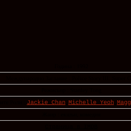
Година : 1992
Международно Заглавие : Police Story III: Super 
Режисьор : Stanley Tong
ите Роли :
,
,
Jackie Chan
Michelle Yeoh
Magg
Жанр : екшън, комедия
Страница в IMDB