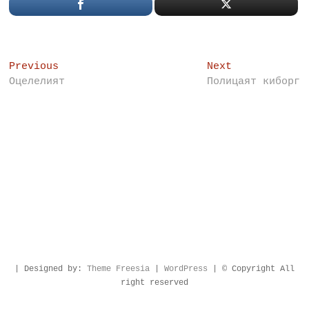
Post
Previous
Next
Previous
Next
post:
post:
Оцелелият
Полицаят киборг
navigation
| Designed by:
Theme Freesia
|
WordPress
| © Copyright All
right reserved