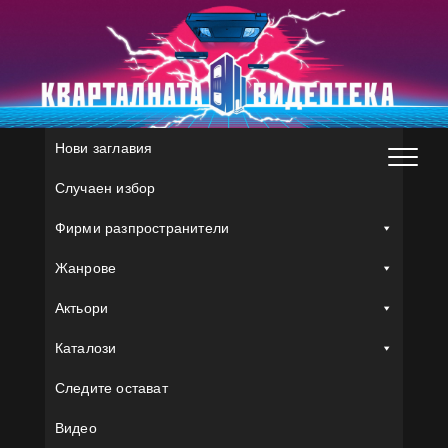
Skip
to
content
Нови заглавия
Случаен избор
Фирми разпространители
Жанрове
Актьори
Каталози
Следите остават
Видео