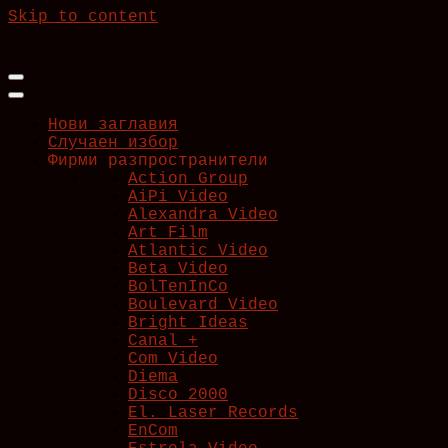
Skip to content
Нови заглавия
Случаен избор
Фирми разпространители
Action Group
AiPi Video
Alexandra Video
Art Film
Atlantic Video
Beta Video
BolTenInCo
Boulevard Video
Bright Ideas
Canal +
Com Video
Diema
Disco 2000
El. Laser Records
EnCom