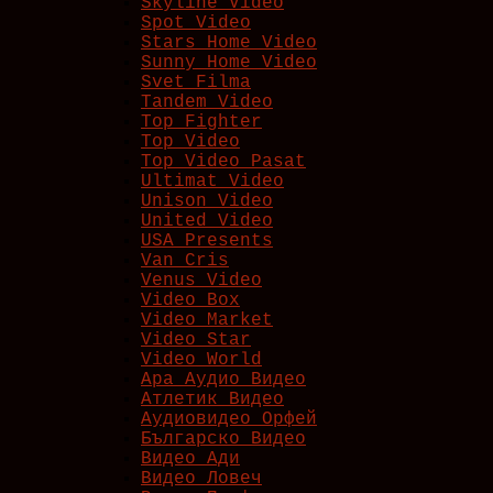
Skyline Video
Spot Video
Stars Home Video
Sunny Home Video
Svet Filma
Tandem Video
Top Fighter
Top Video
Top Video Pasat
Ultimat Video
Unison Video
United Video
USA Presents
Van Cris
Venus Video
Video Box
Video Market
Video Star
Video World
Ара Аудио Видео
Атлетик Видео
Аудиовидео Орфей
Българско Видео
Видео Ади
Видео Ловеч