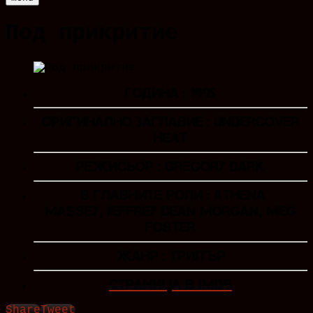
Под прикритие
Година : 1995
оригинално Заглавие : Undercover
Heat
Режисьор : Gregory Dark
В Главните Роли : Athena
Massey, Jeffrey Dean Morgan, Meg
Foster
Жанр : трилър
Страница в IMDB
Share
Tweet