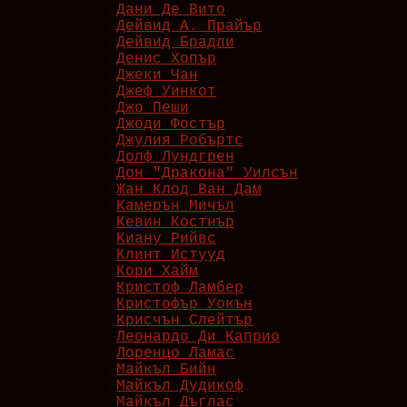
Дани Де Вито
Дейвид А. Прайър
Дейвид Брадли
Денис Хопър
Джеки Чан
Джеф Уинкот
Джо Пеши
Джоди Фостър
Джулия Робъртс
Долф Лундгрен
Дон "Дракона" Уилсън
Жан Клод Ван Дам
Камерън Мичъл
Кевин Костнър
Киану Рийвс
Клинт Истууд
Кори Хайм
Кристоф Ламбер
Кристофър Уокън
Крисчън Слейтър
Леонардо Ди Каприо
Лоренцо Ламас
Майкъл Бийн
Майкъл Дудикоф
Майкъл Дъглас