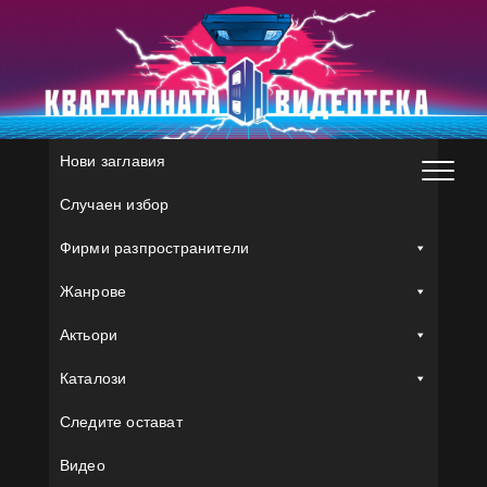
Skip
to
content
Нови заглавия
Случаен избор
Фирми разпространители
Жанрове
Актьори
Каталози
Следите остават
Видео