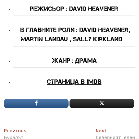
Режисьор : David Heavener
В Главните Роли
: David Heavener,
Martin Landau , Sally Kirkland
Жанр : драма
Страница в IMDB
Post
Previous
Next
Previous
Next
post:
post:
Бухалът
Северният елен