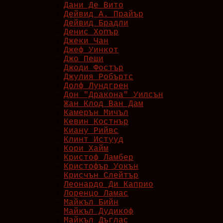
Дани Де Вито
Дейвид А. Прайър
Дейвид Брадли
Денис Хопър
Джеки Чан
Джеф Уинкот
Джо Пеши
Джоди Фостър
Джулия Робъртс
Долф Лундгрен
Дон "Дракона" Уилсън
Жан Клод Ван Дам
Камерън Мичъл
Кевин Костнър
Киану Рийвс
Клинт Истууд
Кори Хайм
Кристоф Ламбер
Кристофър Уокън
Крисчън Слейтър
Леонардо Ди Каприо
Лоренцо Ламас
Майкъл Бийн
Майкъл Дудикоф
Майкъл Дъглас