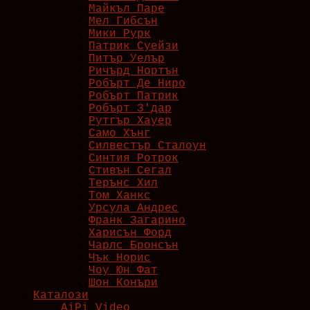
Майкъл Паре
Мел Гибсън
Мики Рурк
Патрик Суейзи
Питър Уелър
Ричърд Нортън
Робърт Де Ниро
Робърт Патрик
Робърт З'дар
Рутгър Хауер
Само Хънг
Силвестър Сталоун
Синтия Ротрок
Стивън Сегал
Терънс Хил
Том Ханкс
Урсула Андрес
Франк Загарино
Харисън Форд
Чарлс Бронсън
Чък Норис
Чоу Юн Фат
Шон Конъри
Каталози
AiPi Video