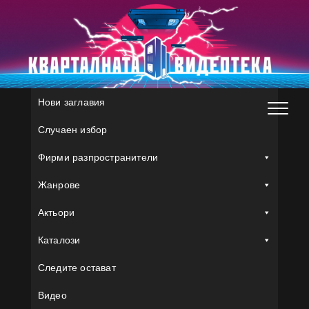
Skip
to
content
Нови заглавия
Случаен избор
Фирми разпространители
Жанрове
Актьори
Каталози
Следите остават
Видео