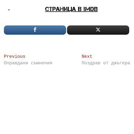
Страница в IMDB
Post
Previous
Next
Previous
Next
post:
post:
Оправдани съмнения
Поздрав от джъгера
navigation