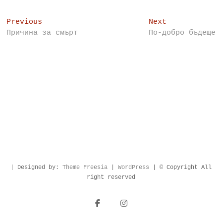
Post
Previous
Next
Previous
Next
post:
post:
Причина за смърт
По-добро бъдеще
navigation
| Designed by:
Theme Freesia
|
WordPress
| © Copyright All
right reserved
facebook
instagram