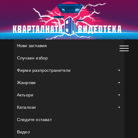
Skip
to
content
Нови заглавия
Случаен избор
Фирми разпространители
Жанрове
Актьори
Каталози
Следите остават
Видео