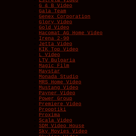
Estrela Video
G & B Video
Gala Team
Genex Corporation
Glory Video
Gold Video
Hacomat AG Home Video
Irena 2-90
Jetta Video
KIK Top Video
L Video
LTV Bulgaria
Magic Film
Maystar
Monada Studio
MRS Home Video
Mustang Video
Payner Video
Power Group
Premiere Video
Prooptiki
Proxima
Scala Video
SDM Video House
Sky Movies Video