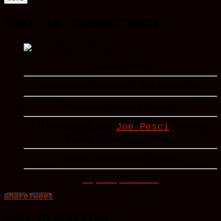
Око на обществото
Година : 1992
Оригинално Заглавие : The Public Eye
Режисьор : Howard Franklin
В Главните Роли :
, Richard
Joe Pesci
Riehle, Bryan Travis Smith
Жанр : криминален, драма
Страница в IMDB
Share
Tweet
Post navigation