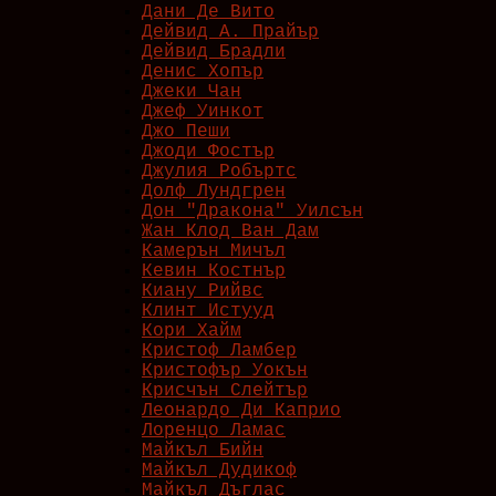
Дани Де Вито
Дейвид А. Прайър
Дейвид Брадли
Денис Хопър
Джеки Чан
Джеф Уинкот
Джо Пеши
Джоди Фостър
Джулия Робъртс
Долф Лундгрен
Дон "Дракона" Уилсън
Жан Клод Ван Дам
Камерън Мичъл
Кевин Костнър
Киану Рийвс
Клинт Истууд
Кори Хайм
Кристоф Ламбер
Кристофър Уокън
Крисчън Слейтър
Леонардо Ди Каприо
Лоренцо Ламас
Майкъл Бийн
Майкъл Дудикоф
Майкъл Дъглас