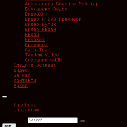
Александра Видео и Мейстар
Българско Видео
ВидеоХит
Видео и DVD Премиери
Видео Бутик
Видео Екран
Екран
КиноХит
Премиера
Gala Team
Tandem Video
Списание ФИЛМ
Следите остават
Видео
За нас
Контакти
Архив
facebook
instagram
Search …
menu