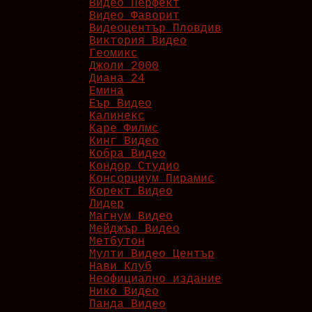
Видео Перфект
Видео Фаворит
Видеоцентър Пловдив
Виктория Видео
Геомикс
Джоли 2000
Диана 24
Емина
Еър Видео
Калинекс
Каре Филмс
Кинг Видео
Кобра Видео
Кондор Студио
Консорциум Пирамис
Корект Видео
Лидер
Магнум Видео
Мейджър Видео
Метбутон
Мулти Видео Център
Нави Клуб
Неофициално издание
Нико Видео
Панда Видео