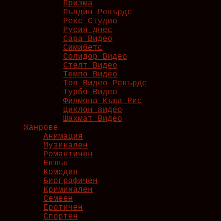
Призма
Пълдин Рекърдс
Рекс Студио
Русия днес
Сара Видео
Симибетс
Солидор Видео
Стелт Видео
Темпо Видео
Топ Видео Рекърдс
Турбо Видео
Филмова Къща Рис
Циклон видео
Шахмат Видео
Жанрове
Анимация
Музикален
Романтичен
Екшън
Комедия
Биографичен
Криминален
Семеен
Еротичен
Спортен