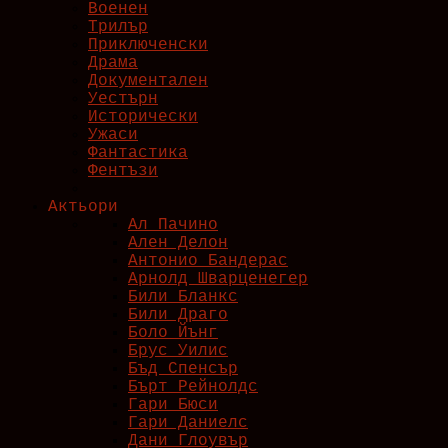
Военен
Трилър
Приключенски
Драма
Документален
Уестърн
Исторически
Ужаси
Фантастика
Фентъзи
Актьори
Ал Пачино
Ален Делон
Антонио Бандерас
Арнолд Шварценегер
Били Блaнкс
Били Драго
Боло Йънг
Брус Уилис
Бъд Спенсър
Бърт Рейнолдс
Гари Бюси
Гари Даниелс
Дани Глоувър