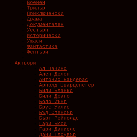
Военен
Трилър
Приключенски
Драма
Документален
Уестърн
Исторически
Ужаси
Фантастика
Фентъзи
Актьори
Ал Пачино
Ален Делон
Антонио Бандерас
Арнолд Шварценегер
Били Блaнкс
Били Драго
Боло Йънг
Брус Уилис
Бъд Спенсър
Бърт Рейнолдс
Гари Бюси
Гари Даниелс
Дани Глоувър