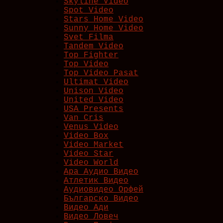
Skyline Video
Spot Video
Stars Home Video
Sunny Home Video
Svet Filma
Tandem Video
Top Fighter
Top Video
Top Video Pasat
Ultimat Video
Unison Video
United Video
USA Presents
Van Cris
Venus Video
Video Box
Video Market
Video Star
Video World
Ара Аудио Видео
Атлетик Видео
Аудиовидео Орфей
Българско Видео
Видео Ади
Видео Ловеч