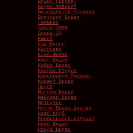
Видео Перфект
Видео Фаворит
Видеоцентър Пловдив
Виктория Видео
Геомикс
Джоли 2000
Диана 24
Емина
Еър Видео
Калинекс
Каре Филмс
Кинг Видео
Кобра Видео
Кондор Студио
Консорциум Пирамис
Корект Видео
Лидер
Магнум Видео
Мейджър Видео
Метбутон
Мулти Видео Център
Нави Клуб
Неофициално издание
Нико Видео
Панда Видео