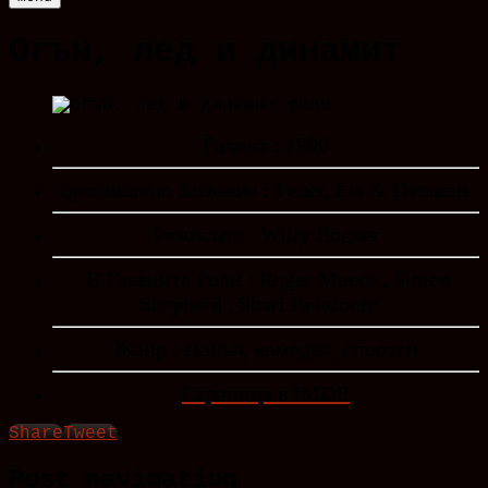
Огън, лед и динамит
Година : 1990
оригинално Заглавие : Feuer, Eis & Dynamit
Режисьор : Willy Bogner
В Главните Роли : Roger Moore , Simon
Shepherd , Shari Belafonte
Жанр : екшън, комедия, спортен
Страница в IMDB
Share
Tweet
Post navigation