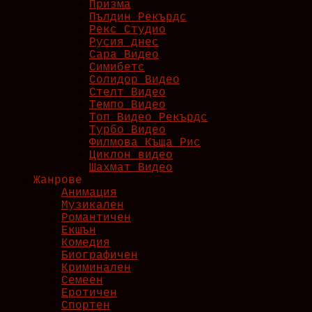
Призма
Пълдин Рекърдс
Рекс Студио
Русия днес
Сара Видео
Симибетс
Солидор Видео
Стелт Видео
Темпо Видео
Топ Видео Рекърдс
Турбо Видео
Филмова Къща Рис
Циклон видео
Шахмат Видео
Жанрове
Анимация
Музикален
Романтичен
Екшън
Комедия
Биографичен
Криминален
Семеен
Еротичен
Спортен