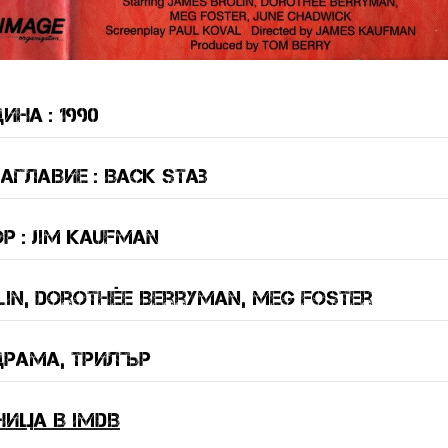
ина : 1990
аглавие : Back Stab
 : Jim Kaufman
lin, Dorothée Berryman, Meg Foster
драма, трилър
ница в IMDB