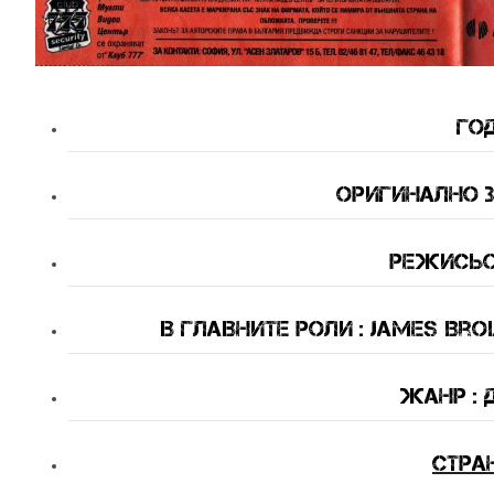
Год
оригинално З
Режисьор
В Главните Роли
: James Bro
Жанр : 
Стра