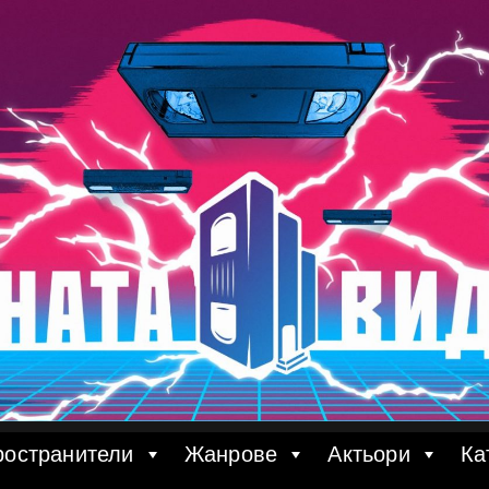
ространители
Жанрове
Актьори
Ка