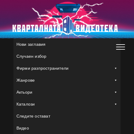
Skip
to
content
Нови заглавия
Случаен избор
Фирми разпространители
Жанрове
Актьори
Каталози
Следите остават
Видео