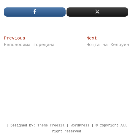
Post
Previous
Next
Previous
Next
post:
post:
Непоносима горещина
Нощта на Хелоуин
navigation
| Designed by:
Theme Freesia
|
WordPress
| © Copyright All
right reserved